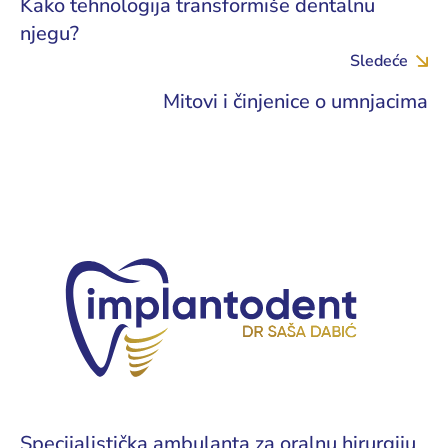
Kako tehnologija transformiše dentalnu
njegu?
Sledeće
Mitovi i činjenice o umnjacima
Specijalistička ambulanta za oralnu hirurgiju