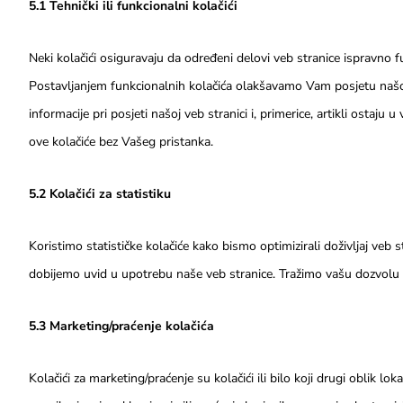
5.1 Tehnički ili funkcionalni kolačići
Neki kolačići osiguravaju da određeni delovi veb stranice ispravno 
Postavljanjem funkcionalnih kolačića olakšavamo Vam posjetu našoj 
informacije pri posjeti našoj veb stranici i, primerice, artikli osta
ove kolačiće bez Vašeg pristanka.
5.2 Kolačići za statistiku
Koristimo statističke kolačiće kako bismo optimizirali doživljaj veb 
dobijemo uvid u upotrebu naše veb stranice. Tražimo vašu dozvolu d
5.3 Marketing/praćenje kolačića
Kolačići za marketing/praćenje su kolačići ili bilo koji drugi oblik lok