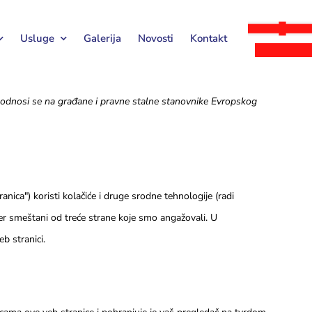
Usluge
Galerija
Novosti
Kontakt
 i odnosi se na građane i pravne stalne stanovnike Evropskog
anica") koristi kolačiće i druge srodne tehnologije (radi
đer smeštani od treće strane koje smo angažovali. U
b stranici.