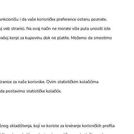
funkcionišu i da vaše korisničke preference ostanu poznate.
veb stranici. Na ovaj način ne morate više puta unositi iste
ju u vašoj korpi za kupovinu dok ne platite. Možemo da smestimo
stranice za naše korisnike. Ovim statističkim kolačićima
a postavimo statističke kolačiće.
alnog skladištenja, koji se koriste za kreiranje korisničkih profila