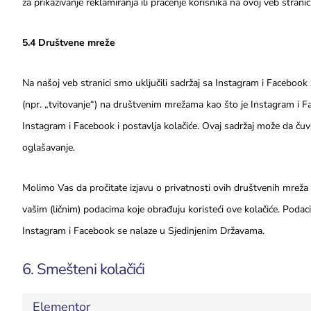
za prikazivanje reklamiranja ili praćenje korisnika na ovoj veb strani
5.4 Društvene mreže
Na našoj veb stranici smo uključili sadržaj sa Instagram i Facebook za
(npr. „tvitovanje“) na društvenim mrežama kao što je Instagram i 
Instagram i Facebook i postavlja kolačiće. Ovaj sadržaj može da ču
oglašavanje.
Molimo Vas da pročitate izjavu o privatnosti ovih društvenih mreža 
vašim (ličnim) podacima koje obrađuju koristeći ove kolačiće. Podac
Instagram i Facebook se nalaze u Sjedinjenim Državama.
6. Smešteni kolačići
Elementor