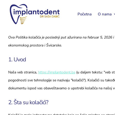
Početna
O nama
Ova Politika kolačića je poslednji put ažurirana na februar 5, 2026
ekonomskog prostora i Švicarske.
1. Uvod
Naša veb stranica,
https://implantodent.ba
(u daljem tekstu: "veb str
pogodnosti sve tehnologije se nazivaju "kolačići"). Kolačići su tako
dokumentu ispod vas obaveštavamo o upotrebi kolačića na našoj ve
2. Šta su kolačići?