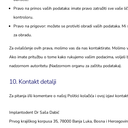
Pravo na prinos vaših podataka: imate pravo zatražiti sve vaše l
kontroloru.
Pravo na prigovor: možete se protiviti obradi vaših podataka. 
za obradu.
Za ovlašćenje ovih prava, molimo vas da nas kontaktirate. Molimo va
Ako imate pritužbu o tome kako rukujemo vašim podacima, voljeli b
nadzornom autoritetu (Nadzornom organu za zaštitu podataka).
10. Kontakt detalji
Za pitanja i/ili komentare o našoj Politici kolačića i ovoj izjavi konta
Implantodent Dr Saša Dabić
Prvog krajiškog korpusa 35, 78000 Banja Luka, Bosna i Hercegovi