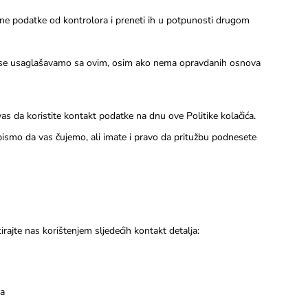
ične podatke od kontrolora i preneti ih u potpunosti drugom
Mi se usaglašavamo sa ovim, osim ako nema opravdanih osnova
s da koristite kontakt podatke na dnu ove Politike kolačića.
ismo da vas čujemo, ali imate i pravo da pritužbu podnesete
ktirajte nas korištenjem sljedećih kontakt detalja:
na