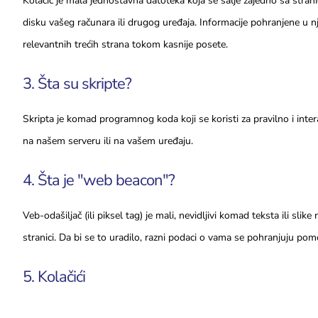
Kolačić je mala jednostavna datoteka koja se šalje zajedno sa stran
disku vašeg računara ili drugog uređaja. Informacije pohranjene u 
relevantnih trećih strana tokom kasnije posete.
3. Šta su skripte?
Skripta je komad programnog koda koji se koristi za pravilno i inter
na našem serveru ili na vašem uređaju.
4. Šta je "web beacon"?
Veb-odašiljač (ili piksel tag) je mali, nevidljivi komad teksta ili slik
stranici. Da bi se to uradilo, razni podaci o vama se pohranjuju pom
5. Kolačići