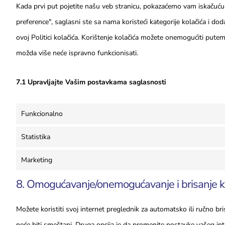
Kada prvi put pojetite našu veb stranicu, pokazaćemo vam iskačuću
preference", saglasni ste sa nama koristeći kategorije kolačića i doda
ovoj Politici kolačića. Korištenje kolačića možete onemogućiti pute
možda više neće ispravno funkcionisati.
7.1 Upravljajte Vašim postavkama saglasnosti
Funkcionalno
Statistika
Marketing
8. Omogućavanje/onemogućavanje i brisanje k
Možete koristiti svoj internet preglednik za automatsko ili ručno br
neće biti smeštani. Druga opcija je da promenite postavke vašeg int