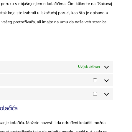
 poruku s objašnjenjem o kolačićima. Čim kliknete na "Sačuvaj
tak koje ste izabrali u iskačućoj poruci, kao što je opisano u
m vašeg pretraživača, ali imajte na umu da naša veb stranica
Uvijek aktivan
olačića
isanje kolačića. Možete navesti i da određeni kolačići možda
ernet pretraživača tako da primite poruku svaki put kada se