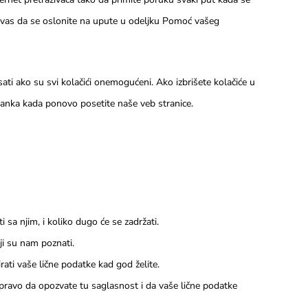
 vas da se oslonite na upute u odeljku Pomoć vašeg
ti ako su svi kolačići onemogućeni. Ako izbrišete kolačiće u
tanka kada ponovo posetite naše veb stranice.
i sa njim, i koliko dugo će se zadržati.
ji su nam poznati.
irati vaše lične podatke kad god želite.
ravo da opozvate tu saglasnost i da vaše lične podatke