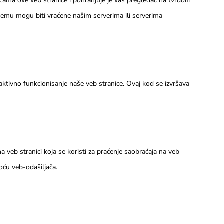
icama ove veb stranice i pohranjuje je vaš pregledač na tvrdom
njemu mogu biti vraćene našim serverima ili serverima
aktivno funkcionisanje naše veb stranice. Ovaj kod se izvršava
e na veb stranici koja se koristi za praćenje saobraćaja na veb
oću veb-odašiljača.