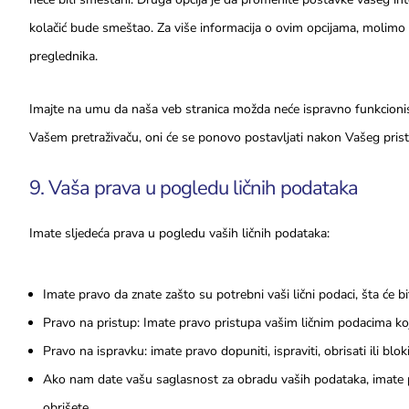
kolačić bude smeštao. Za više informacija o ovim opcijama, molimo
preglednika.
Imajte na umu da naša veb stranica možda neće ispravno funkcionisa
Vašem pretraživaču, oni će se ponovo postavljati nakon Vašeg pris
9. Vaša prava u pogledu ličnih podataka
Imate sljedeća prava u pogledu vaših ličnih podataka:
Imate pravo da znate zašto su potrebni vaši lični podaci, šta će bit
Pravo na pristup: Imate pravo pristupa vašim ličnim podacima ko
Pravo na ispravku: imate pravo dopuniti, ispraviti, obrisati ili blok
Ako nam date vašu saglasnost za obradu vaših podataka, imate p
obrišete.