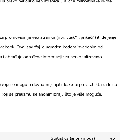
ci ili preko nekoliko veb stranica u slične marketinške svrhe.
 promovisanje veb stranica (npr. „lajk“, „prikači“) ili deljenje
Facebook. Ovaj sadržaj je ugrađen kodom izvedenim od
va i obrađuje određene informacije za personalizovano
(koje se mogu redovno mijenjati) kako bi pročitali šta rade sa
i koji se preuzmu se anonimiziraju što je više moguće.
Statistics (anonymous)