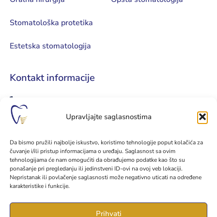
Stomatološka protetika
Estetska stomatologija
Kontakt informacije
+387 51 961 999
Upravljajte saglasnostima
+387 65 034 034
kontakt@implantodent.ba
Da bismo pružili najbolje iskustvo, koristimo tehnologije poput kolačića za
čuvanje i/ili pristup informacijama o uređaju. Saglasnost sa ovim
implantodent.ba
tehnologijama će nam omogućiti da obrađujemo podatke kao što su
ponašanje pri pregledanju ili jedinstveni ID-ovi na ovoj veb lokaciji.
Nepristanak ili povlačenje saglasnosti može negativno uticati na određene
Prvog krajiškog korpusa 35
karakteristike i funkcije.
78000 Banjaluka, Bosna i Hercegovina
Prihvati