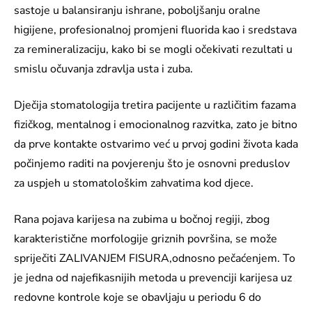
sastoje u balansiranju ishrane, poboljšanju oralne
higijene, profesionalnoj promjeni fluorida kao i sredstava
za remineralizaciju, kako bi se mogli očekivati rezultati u
smislu očuvanja zdravlja usta i zuba.
Dječija stomatologija tretira pacijente u različitim fazama
fizičkog, mentalnog i emocionalnog razvitka, zato je bitno
da prve kontakte ostvarimo već u prvoj godini života kada
počinjemo raditi na povjerenju što je osnovni preduslov
za uspjeh u stomatološkim zahvatima kod djece.
Rana pojava karijesa na zubima u bočnoj regiji, zbog
karakteristične morfologije griznih površina, se može
spriječiti ZALIVANJEM FISURA,odnosno pečaćenjem. To
je jedna od najefikasnijih metoda u prevenciji karijesa uz
redovne kontrole koje se obavljaju u periodu 6 do