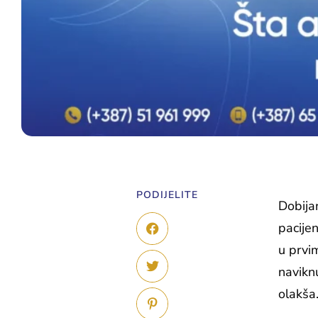
PODIJELITE
Dobija
pacije
u prvi
naviknu
olakša