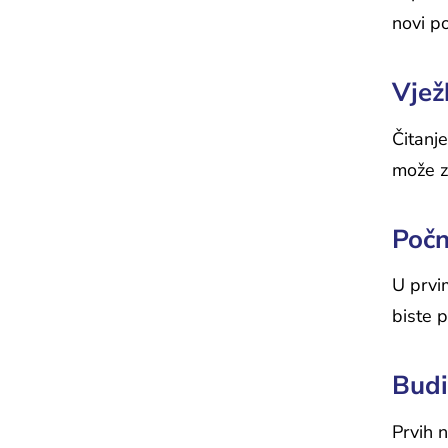
novi po
Vjež
Čitanje
može z
Počn
U prvi
biste p
Budit
Prvih 