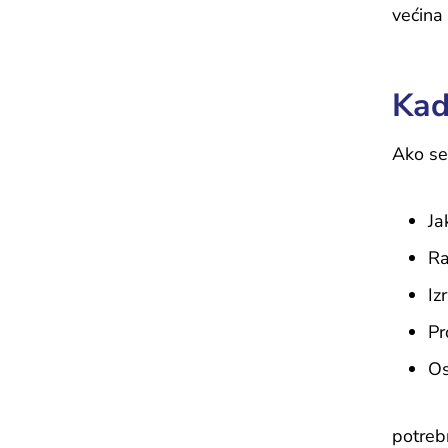
većina
Kad
Ako se 
Ja
Ra
Iz
Pr
Os
potrebn