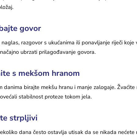
ložaj.
bajte govor
 naglas, razgovor s ukućanima ili ponavljanje riječi koj
načajno ubrzati prilagođavanje govora.
ite s mekšom hranom
m danima birajte mekšu hranu i manje zalogaje. Žvaćite
ovećali stabilnost proteze tokom jela.
e strpljivi
nekoliko dana često ostavlja utisak da se nikada nećete