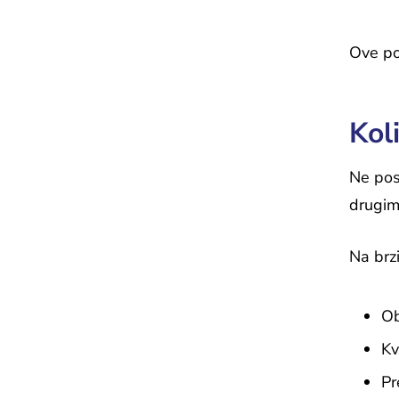
Ove po
Kol
Ne pos
drugim
Na brz
Ob
Kv
Pr