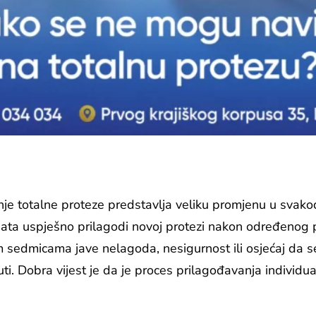
nje totalne proteze predstavlja veliku promjenu u svako
nata uspješno prilagodi novoj protezi nakon određenog p
m sedmicama jave nelagoda, nesigurnost ili osjećaj da 
ti. Dobra vijest je da je proces prilagođavanja individua
.