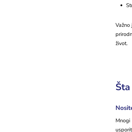
St
Važno j
prirodn
život.
Šta
Nosit
Mnogi 
uspori