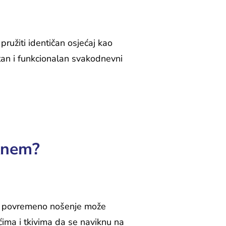
pružiti identičan osjećaj kao
etan i funkcionalan svakodnevni
iknem?
m, povremeno nošenje može
ima i tkivima da se naviknu na