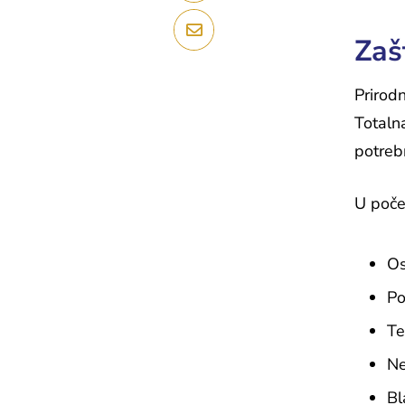
Zaš
Prirodn
Totaln
potreb
U počet
Os
Po
Te
Ne
Bl