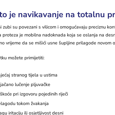
to je navikavanje na totalnu p
i zubi su povezani s vilicom i omogućavaju preciznu kont
a proteza je mobilna nadoknada koja se oslanja na desni
no vrijeme da se mišići usne šupljine prilagode novom o
ku možete primijetiti:
jećaj stranog tijela u ustima
jačano lučenje pljuvačke
škoće pri izgovoru pojedinih riječi
lagodu tokom žvakanja
agu iritaciju ili osjetljivost desni