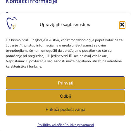
Kontakt informacije
+387 51 961 999
Upravljajte saglasnostima
+387 65 034 034
kontakt@implantodent.ba
Da bismo pružili najbolje iskustvo, koristimo tehnologije poput kolačića za
čuvanje i/ili pristup informacijama o uređaju. Saglasnost sa ovim
implantodent.ba
tehnologijama će nam omogućiti da obrađujemo podatke kao što su
ponašanje pri pregledanju ili jedinstveni ID-ovi na ovoj veb lokaciji.
Nepristanak ili povlačenje saglasnosti može negativno uticati na određene
Prvog krajiškog korpusa 35
karakteristike i funkcije.
78000 Banjaluka, Bosna i Hercegovina
Prihvati
Odbij
© 2022 IMPLANTODENT / Sva prava zadržana.
Produkcija:
EUPHORIA Marketing
Prikaži podešavanja
Uslovi korištenja
Politika privatnosti
Politika kolačića (EU)
Pollitika kolačića
Politika privatnosti