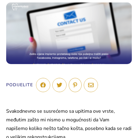
PODIJELITE
Svakodnevno se susrećemo sa upitima ove vrste,
međutim zašto mi nismo u mogućnosti da Vam
napišemo koliko nešto tačno košta, posebno kada se radi
o velikim rekonstrukcijama.