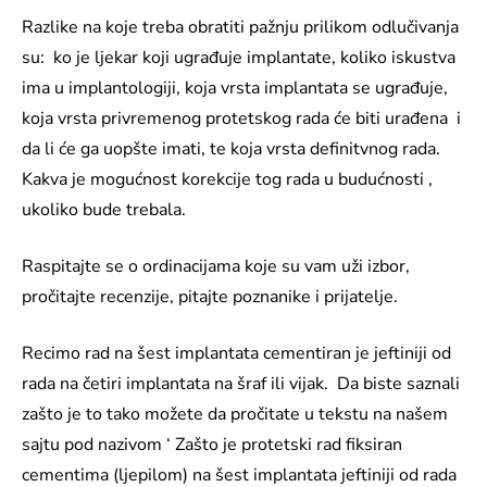
Razlike na koje treba obratiti pažnju prilikom odlučivanja
su: ko je ljekar koji ugrađuje implantate, koliko iskustva
ima u implantologiji, koja vrsta implantata se ugrađuje,
koja vrsta privremenog protetskog rada će biti urađena i
da li će ga uopšte imati, te koja vrsta definitvnog rada.
Kakva je mogućnost korekcije tog rada u budućnosti ,
ukoliko bude trebala.
Raspitajte se o ordinacijama koje su vam uži izbor,
pročitajte recenzije, pitajte poznanike i prijatelje.
Recimo rad na šest implantata cementiran je jeftiniji od
rada na četiri implantata na šraf ili vijak. Da biste saznali
zašto je to tako možete da pročitate u tekstu na našem
sajtu pod nazivom ‘ Zašto je protetski rad fiksiran
cementima (ljepilom) na šest implantata jeftiniji od rada