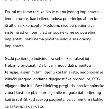
Da, mi možemo reći koliko je cijena jednog implantata,
jedne krunice, kao i cijenu radova po principu all on four
ili all on six koncepta. Međutim, nisu svi pacijenti za
sistema all on four ili all on six, nekome su potrebni
implantati, neko nema početne uslove za ugradnju
implantata.
Svaki pacijent je individua za sebe i kao takvoj joj
trebamo pristupiti. Da bi vam mogli dati prijedlog
terapije, a samim tim i cijenu koštanja iste, neophodan je
klinički pregled, dodatne dijagnostičke procedure, RTG
dijagnoszika itd… Bez kliničkog pregleda, analize snimaka
zuba i kosti, te plana terapije nije moguće dati prijedlog
koji je različit kod svakog pacijenta, pa samim tim i koliko
će ta terapija da košta.