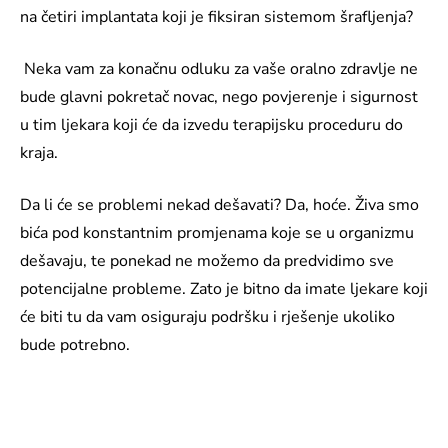
na četiri implantata koji je fiksiran sistemom šrafljenja?
Neka vam za konačnu odluku za vaše oralno zdravlje ne
bude glavni pokretač novac, nego povjerenje i sigurnost
u tim ljekara koji će da izvedu terapijsku proceduru do
kraja.
Da li će se problemi nekad dešavati? Da, hoće. Živa smo
bića pod konstantnim promjenama koje se u organizmu
dešavaju, te ponekad ne možemo da predvidimo sve
potencijalne probleme. Zato je bitno da imate ljekare koji
će biti tu da vam osiguraju podršku i rješenje ukoliko
bude potrebno.