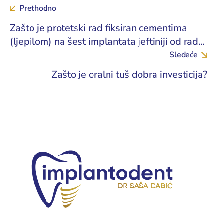
Prethodno
Zašto je protetski rad fiksiran cementima
(ljepilom) na šest implantata jeftiniji od rada
na četiri implantata, koji je fiksiran sistemom
Sledeće
šrafljenja?
Zašto je oralni tuš dobra investicija?